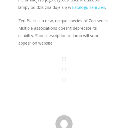
lampy od dziś znajduje się w
katalogu serii Zen
.
Zen Black is a new, unique species of Zen series.
Multiple associations doesn’t deprecate its
usability. Short description of lamp will soon
appear on website.
about
catalog
blog
gallery
buy
contact