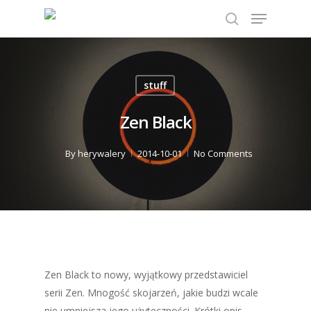
Hit enter to search or ESC to close
stuff
Zen Black
By
herywalery
2014-10-01
No Comments
Zen Black to nowy, wyjątkowy przedstawiciel
serii Zen. Mnogość skojarzeń, jakie budzi wcale
nie umniejsza jego użyteczności. Krótki opis